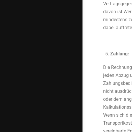
Vertragsgege
davon ist Wer
mindestens zw
dabei auftret
Zahlung:
Die Rechnung
jeden Abzug u
Zahlungsbedin
nicht ausdrüc
oder dem ange
Kalkulationss
Wenn sich die
Transportkost
vereinbarte En