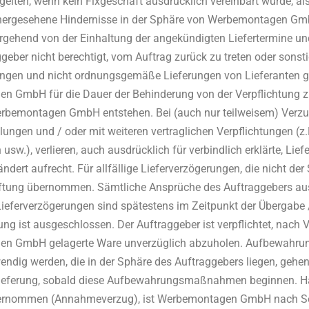
 gelten, wenn kein Fixgeschäft ausdrücklich vereinbart wurde, a
hergesehene Hindernisse in der Sphäre von Werbemontagen Gm
ehend von der Einhaltung der angekündigten Liefertermine und 
aggeber nicht berechtigt, vom Auftrag zurück zu treten oder sons
ngen und nicht ordnungsgemäße Lieferungen von Lieferanten gel
n GmbH für die Dauer der Behinderung von der Verpflichtung z
bemontagen GmbH entstehen. Bei (auch nur teilweisem) Verzug
ungen und / oder mit weiteren vertraglichen Verpflichtungen (
usw.), verlieren, auch ausdrücklich für verbindlich erklärte, Liefe
ändert aufrecht. Für allfällige Lieferverzögerungen, die nicht
aftung übernommen. Sämtliche Ansprüche des Auftraggebers a
Lieferverzögerungen sind spätestens im Zeitpunkt der Übergabe
g ist ausgeschlossen. Der Auftraggeber ist verpflichtet, nac
n GmbH gelagerte Ware unverzüglich abzuholen. Aufbewahr
ndig werden, die in der Sphäre des Auftraggebers liegen, gehe
lieferung, sobald diese Aufbewahrungsmaßnahmen beginnen. Ha
bernommen (Annahmeverzug), ist Werbemontagen GmbH nach Setz