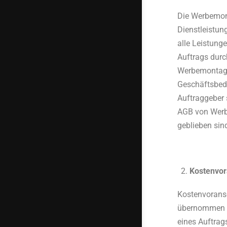
Die Werbemon
Dienstleistun
alle Leistun
Auftrags durc
Werbemontagen
Geschäftsbed
Auftraggeber
AGB von Werb
geblieben sin
Kostenvor
Kostenvoransc
übernommen w
eines Auftrag