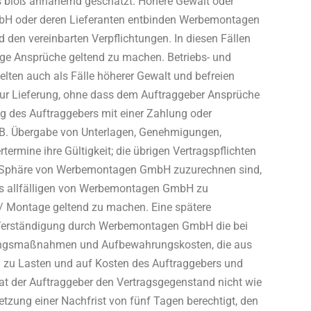
ls bloß annähernd geschätzt. Höhere Gewalt oder
bH oder deren Lieferanten entbinden Werbemontagen
den vereinbarten Verpflichtungen. In diesen Fällen
tige Ansprüche geltend zu machen. Betriebs- und
ten auch als Fälle höherer Gewalt und befreien
ur Lieferung, ohne dass dem Auftraggeber Ansprüche
 des Auftraggebers mit einer Zahlung oder
z.B. Übergabe von Unterlagen, Genehmigungen,
rtermine ihre Gültigkeit; die übrigen Vertragspflichten
 der Sphäre von Werbemontagen GmbH zuzurechnen sind,
us allfälligen von Werbemontagen GmbH zu
 / Montage geltend zu machen. Eine spätere
h Verständigung durch Werbemontagen GmbH die bei
ungsmaßnahmen und Aufbewahrungskosten, die aus
n zu Lasten und auf Kosten des Auftraggebers und
t der Auftraggeber den Vertragsgegenstand nicht wie
ung einer Nachfrist von fünf Tagen berechtigt, den