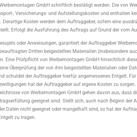
 Werbemontagen GmbH schriftlich bestätigt werden. Die von W
nsport-, Versicherungs- und Aufstellungskosten und enthalten ke
. Derartige Kosten werden dem Auftraggeber, sofern eine ausdrüc
ellt. Erfolgt die Ausführung des Auftrags auf Grund der vom A
esujets oder Anweisungen, garantiert der Auftraggeber Werbem
beauftragten Dritten beigestellten Materialien (insbesondere au
en. Eine Prüfpflicht von Werbemontagen GmbH hinsichtlich dieser
eine Überprüfung der von ihm beigestellten Materialien oder Dat
nd schuldet der Auftraggeber hierfür angemessenes Entgelt. Für 
ewilligungen hat der Auftraggeber auf eigene Kosten zu sorgen
zeichnisse von Werbemontagen GmbH gehen davon aus, dass die 
ragserfüllung geeignet sind. Stellt sich, auch nach Beginn der A
der Daten nicht geeignet oder mangelhaft sind, so hat der Auf
ntgelt zu tragen.