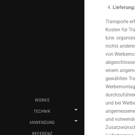
Lieferung
Transporte e
Kosten für Tr
bzw. organisi
nichts andere
von Werbemon
abgeschlossen
einem angemes
gewählten Tra
Werbemontage
durchzuführe
WORKS
und bei Werbe
angemessene 
TECHNIK
und notwendig
ANWENDUNG
Zusatzwünsch
REFERENZ