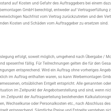
nstand auf Kosten und Gefahr des Auftraggebers bei einem da
bemontagen GmbH berechtigt, entweder auf Vertragserfüllung 
eiwöchigen Nachfrist vom Vertrag zurückzutreten und den Vert
enden Kosten und Schäden vom Auftraggeber zu ersetzen sind.
slegung erfolgt, soweit möglich, umgehend nach Übergabe / M
nd spesenfrei fällig. Für Teilrechnungen gelten die für den Ges
gungen entsprechend. Wird ein Auftrag ohne vorheriges Angebot
klich im Auftrag enthalten waren, so kann Werbemontagen GmbH 
messenen, ortsüblichen Entgelt entspricht. Alle genannten oder
ituation im Zeitpunkt der Angebotserstellung und sind, wenn nic
 im Zeitpunkt der Auftragserteilung bestehenden Kalkulationsgr
en, Wechselkurse oder Personalkosten etc., nach Abschluss des 
tgelt entsprechend. Sämtliche Preise und Entgelte verstehen sich