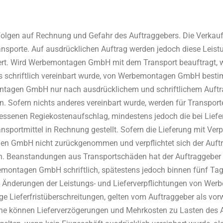
:
rfolgen auf Rechnung und Gefahr des Auftraggebers. Die Verka
ansporte. Auf ausdrücklichen Auftrag werden jedoch diese Leis
ert. Wird Werbemontagen GmbH mit dem Transport beauftragt, w
s schriftlich vereinbart wurde, von Werbemontagen GmbH besti
tagen GmbH nur nach ausdrücklichem und schriftlichem Auftr
. Sofern nichts anderes vereinbart wurde, werden für Transpor
senen Regiekostenaufschlag, mindestens jedoch die bei Liefer
nsportmittel in Rechnung gestellt. Sofern die Lieferung mit Ver
n GmbH nicht zurückgenommen und verpflichtet sich der Auftr
n. Beanstandungen aus Transportschäden hat der Auftraggebe
montagen GmbH schriftlich, spätestens jedoch binnen fünf Tag
Änderungen der Leistungs- und Lieferverpflichtungen von W
e Lieferfristüberschreitungen, gelten vom Auftraggeber als vor
e können Lieferverzögerungen und Mehrkosten zu Lasten des A