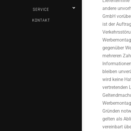
Liefertermine
andere unvor
SERVICE
GmbH vorüberg
KONTAKT
ist der Auftr
Verkehrsstöru
Werbemontage
gegenüber Wer
mehreren Zahl
Informationen 
bleiben unver
wird keine H
vertretenden 
Geltendmachun
Werbemontage
Gründen notwe
gelten als Ab
vereinbart ü