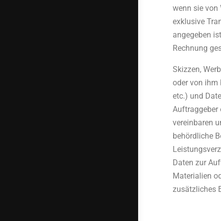
wenn sie von
exklusive Tra
angegeben ist
Rechnung gest
Skizzen, Werb
oder von ihm 
etc.) und Dat
Auftraggeber 
vereinbaren u
behördliche B
Leistungsver
Daten zur Auft
Materialien o
zusätzliches E