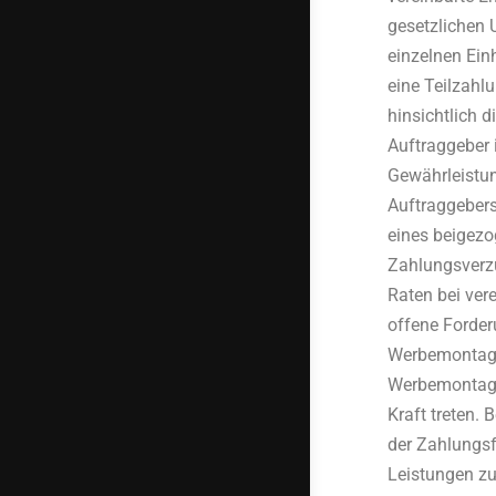
gesetzlichen 
einzelnen Ein
eine Teilzahl
hinsichtlich d
Auftraggeber 
Gewährleistu
Auftraggebers
eines beigezo
Zahlungsverz
Raten bei ver
offene Forder
Werbemontagen
Werbemontagen
Kraft treten.
der Zahlungs
Leistungen zu