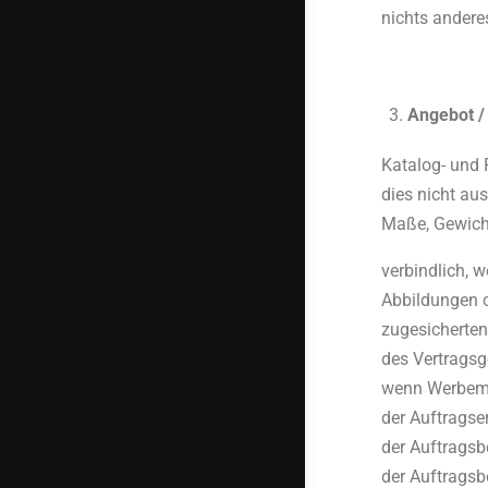
nichts andere
Angebot / 
Katalog- und 
dies nicht aus
Maße, Gewicht
verbindlich, 
Abbildungen o
zugesicherten
des Vertragsg
wenn Werbemon
der Auftragse
der Auftragsb
der Auftragsb