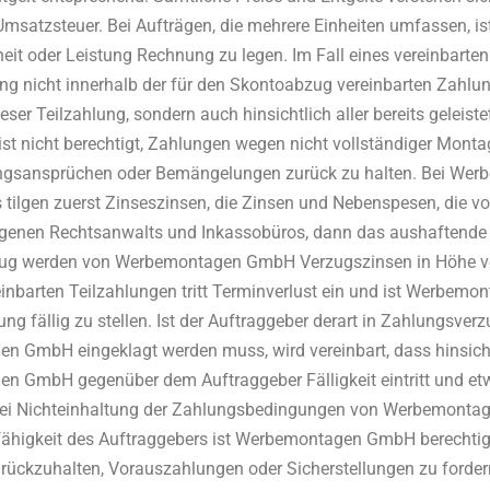
Umsatzsteuer. Bei Aufträgen, die mehrere Einheiten umfassen, 
heit oder Leistung Rechnung zu legen. Im Fall eines vereinbarten
ung nicht innerhalb der für den Skontoabzug vereinbarten Zahlun
ieser Teilzahlung, sondern auch hinsichtlich aller bereits gelei
ist nicht berechtigt, Zahlungen wegen nicht vollständiger Monta
ngsansprüchen oder Bemängelungen zurück zu halten. Bei We
 tilgen zuerst Zinseszinsen, die Zinsen und Nebenspesen, die v
genen Rechtsanwalts und Inkassobüros, dann das aushaftende Ka
ug werden von Werbemontagen GmbH Verzugszinsen in Höhe von 
einbarten Teilzahlungen tritt Terminverlust ein und ist Werbem
ung fällig zu stellen. Ist der Auftraggeber derart in Zahlungsve
 GmbH eingeklagt werden muss, wird vereinbart, dass hinsich
 GmbH gegenüber dem Auftraggeber Fälligkeit eintritt und etw
 Bei Nichteinhaltung der Zahlungsbedingungen von Werbemontag
fähigkeit des Auftraggebers ist Werbemontagen GmbH berechtig
rückzuhalten, Vorauszahlungen oder Sicherstellungen zu forder