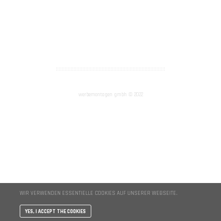
AGB
Impressum
::::::::::::::::::::::::::::::::::::::::::::::::::::::::::::::::::::::::::
werbemontagen gmbh © 2022
WIR VERWENDEN ESSENTIELLE COOKIES AUF UNSERER WEBSEITE.
YES, I ACCEPT THE COOKIES