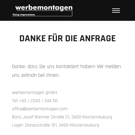
Hauptme
DANKE FÜR DIE ANFRAGE
Danke, dass Sie uns kontaktiert haben! Wir melden
uns zeitnah bei Ihnen.
werbemontagen gmbH
Tel +43 / 2243 / 244 50
office@werbemontagen.com
Büro: Josef Brenner Straße 21, 3400-Klosterneuburg
Lager: Donaustraße 101, 3400 Klosterneuburg