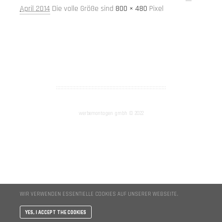
April 2014
Die volle Größe sind
800 × 480
Pixel
AGB
Impressum
::::::::::::::::::::::::::::::::::::::::::::::::::::::::::::::::::::::::::
werbemontagen gmbh © 2022
WIR VERWENDEN ESSENTIELLE COOKIES AUF UNSERER WEBSEITE.
YES, I ACCEPT THE COOKIES