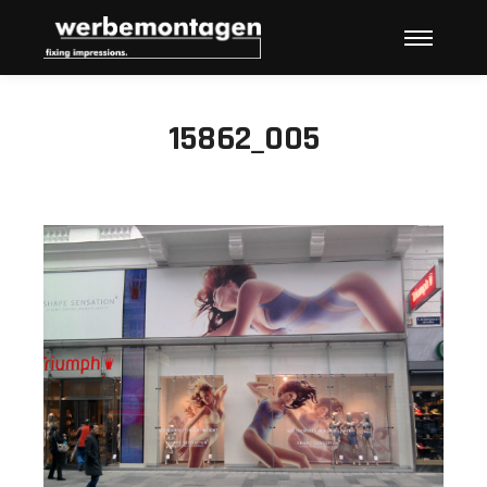
Hauptme
15862_005