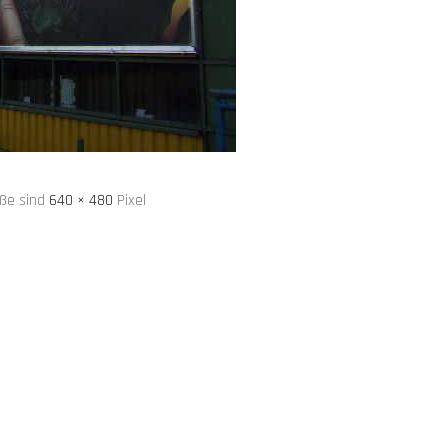
öße sind
640 × 480
Pixel