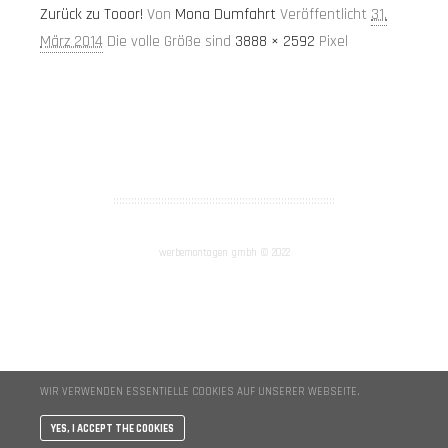
Zurück zu Tooor!
Von
Mona Dumfahrt
Veröffentlicht
31.
März 2014
Die volle Größe sind
3888 × 2592
Pixel
AGB
Impressum
::::::::::::::::::::::::::::::::::::::::::::::::::::::::::::::::::::::::::
werbemontagen gmbh © 2022
WIR VERWENDEN ESSENTIELLE COOKIES AUF UNSERER WEBSEITE.
YES, I ACCEPT THE COOKIES