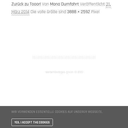
Zurück zu Tooor!
Von
Mona Dumfahrt
Veröffentlicht
31.
März 2014
Die volle Größe sind
3888 × 2592
Pixel
AGB
Impressum
::::::::::::::::::::::::::::::::::::::::::::::::::::::::::::::::::::::::::
werbemontagen gmbh © 2022
WIR VERWENDEN ESSENTIELLE COOKIES AUF UNSERER WEBSEITE.
YES, I ACCEPT THE COOKIES