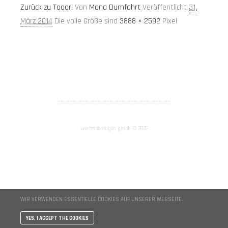
Zurück zu Tooor!
Von
Mona Dumfahrt
Veröffentlicht
31.
März 2014
Die volle Größe sind
3888 × 2592
Pixel
AGB
Impressum
::::::::::::::::::::::::::::::::::::::::::::::::::::::::::::::::::::::::::
werbemontagen gmbh © 2022
WIR VERWENDEN ESSENTIELLE COOKIES AUF UNSERER WEBSEITE.
YES, I ACCEPT THE COOKIES